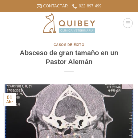
Saltar
CONTACTAR
922 897 499
al
contenido
CASOS DE ÉXITO
Absceso de gran tamaño en un
Pastor Alemán
01
Abr